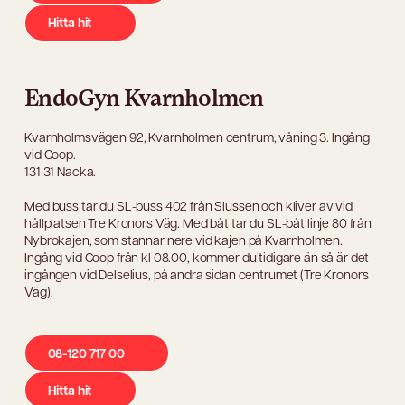
Hitta hit
EndoGyn Kvarnholmen
Kvarnholmsvägen 92, Kvarnholmen centrum, våning 3. Ingång
vid Coop.
131 31 Nacka.
Med buss tar du SL-buss 402 från Slussen och kliver av vid
hållplatsen Tre Kronors Väg. Med båt tar du SL-båt linje 80 från
Nybrokajen, som stannar nere vid kajen på Kvarnholmen.
Ingång vid Coop från kl 08.00, kommer du tidigare än så är det
ingången vid Delselius, på andra sidan centrumet (Tre Kronors
Väg).
08-120 717 00
Hitta hit