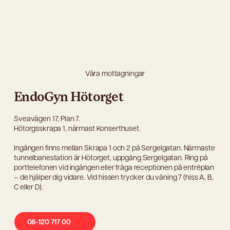
Våra mottagningar
EndoGyn Hötorget
Sveavägen 17, Plan 7.
Hötorgsskrapa 1, närmast Konserthuset.
Ingången finns mellan Skrapa 1 och 2 på Sergelgatan. Närmaste
tunnelbanestation är Hötorget, uppgång Sergelgatan. Ring på
porttelefonen vid ingången eller fråga receptionen på entréplan
– de hjälper dig vidare. Vid hissen trycker du våning 7 (hiss A, B,
C eller D).
08-120 717 00