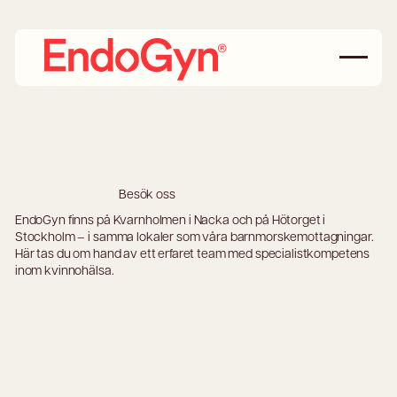
Besök oss
EndoGyn finns på Kvarnholmen i Nacka och på Hötorget i
Stockholm – i samma lokaler som våra barnmorskemottagningar.
Här tas du om hand av ett erfaret team med specialistkompetens
inom kvinnohälsa.