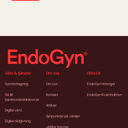
Footer
Vård & tjänster
Om oss
Hitta hit
Gynmottagning
Om oss
EndoGyn Hötorget
Gå till
Kontakt
EndoGyn Kvarnholmen
barnmorskekliniken.se
Artiklar
Digital vård
Synpunkter på vården
Digital rådgivning
Jobba hos oss