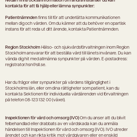
kontakta för att få hjälp eller lämna synpunkter:
Patientnämnden
finns till för att underlätta kommunikationen
mellan dig och vården. Om du känner att du behöver en opartisk
instans för att reda ut ditt ärende, kontakta Patientnämnden.
Region Stockholm
Hälso- och sjukvårdsförvaltningen inom Region
Stockholm ansvarar för att beställa vård till länets invånare. Du kan
vända dig hit med allmänna synpunkter på vården. E-postadress:
registrator.hsn@sll.se.
Har du frågor eller synpunkter på vårdens tillgänglighet i
Stockholms län, eller om dina rättigheter som patient, kan du
kontakta Sektionen för individuella vårdärenden vid förvaltningen
på telefon 08-123 132 00 (växel).
Inspektionen för vård och omsorg (IVO)
Om du anser att du blivit
felbehandlad eller drabbats av en vårdskada kan du anmäla
händelsen till Inspektionen för vård och omsorg (IVO). IVO utreder
ärendet och kan rikta kritik mot vårdgivaren eller en enskild