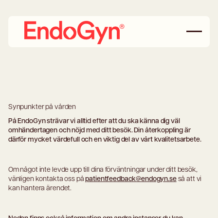
Synpunkter på vården
På EndoGyn strävar vi alltid efter att du ska känna dig väl
omhändertagen och nöjd med ditt besök. Din återkoppling är
därför mycket värdefull och en viktig del av vårt kvalitetsarbete.
Om något inte levde upp till dina förväntningar under ditt besök,
vänligen kontakta oss på
patientfeedback@endogyn.se
så att vi
kan hantera ärendet.
Nedan finns också information om andra instanser du kan