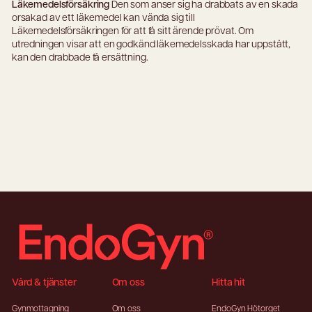
Läkemedelsförsäkring
Den som anser sig ha drabbats av en skada
orsakad av ett läkemedel kan vända sig till
Läkemedelsförsäkringen för att få sitt ärende prövat. Om
utredningen visar att en godkänd läkemedelsskada har uppstått,
kan den drabbade få ersättning.
Footer
Vård & tjänster
Om oss
Hitta hit
Gynmottagning
Om oss
EndoGyn Hötorget