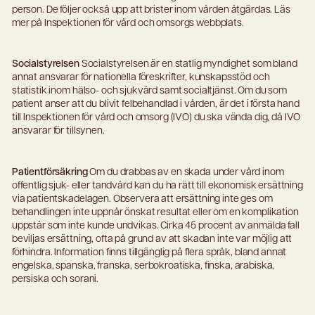
person. De följer också upp att brister inom vården åtgärdas. Läs
mer på Inspektionen för vård och omsorgs webbplats.
Socialstyrelsen
Socialstyrelsen är en statlig myndighet som bland
annat ansvarar för nationella föreskrifter, kunskapsstöd och
statistik inom hälso- och sjukvård samt socialtjänst. Om du som
patient anser att du blivit felbehandlad i vården, är det i första hand
till Inspektionen för vård och omsorg (IVO) du ska vända dig, då IVO
ansvarar för tillsynen.
Patientförsäkring
Om du drabbas av en skada under vård inom
offentlig sjuk- eller tandvård kan du ha rätt till ekonomisk ersättning
via patientskadelagen. Observera att ersättning inte ges om
behandlingen inte uppnår önskat resultat eller om en komplikation
uppstår som inte kunde undvikas. Cirka 45 procent av anmälda fall
beviljas ersättning, ofta på grund av att skadan inte var möjlig att
förhindra. Information finns tillgänglig på flera språk, bland annat
engelska, spanska, franska, serbokroatiska, finska, arabiska,
persiska och sorani.