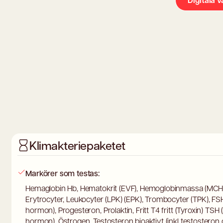
Digitala 
Klimakteriepaketet
Markörer som testas:
Hemaglobin Hb, Hematokrit (EVF), Hemoglobinmassa (MCH)
Erytrocyter, Leukocyter (LPK) (EPK), Trombocyter (TPK), FSH
hormon), Progesteron, Prolaktin, Fritt T4 fritt (Tyroxin) TS
hormon), Östrogen, Testosteron bioaktivt (inkl testostero