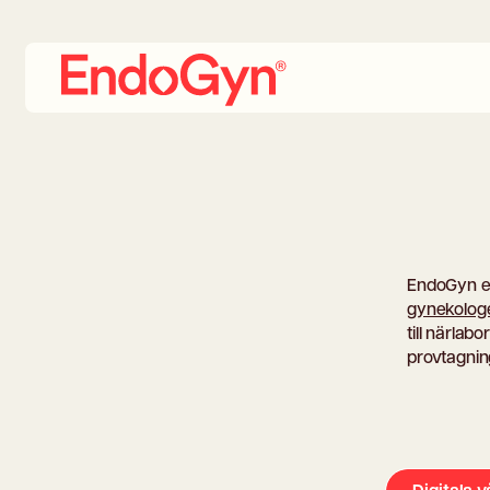
EndoGyn e
gynekolog
till närlab
provtagnin