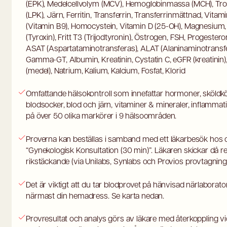
(EPK), Medelcellvolym (MCV), Hemoglobinmassa (MCH), Tro
(LPK), Järn, Ferritin, Transferrin, Transferrinmättnad, Vitam
(Vitamin B9), Homocystein, Vitamin D (25-OH), Magnesium, 
(Tyroxin), Fritt T3 (Trijodtyronin), Östrogen, FSH, Progestero
ASAT (Aspartataminotransferas), ALAT (Alaninaminotransfera
Gamma-GT, Albumin, Kreatinin, Cystatin C, eGFR (kreatinin),
(medel), Natrium, Kalium, Kalcium, Fosfat, Klorid
Omfattande hälsokontroll som innefattar hormoner, sköldkört
blodsocker, blod och järn, vitaminer & mineraler, inflammati
på över 50 olika markörer i 9 hälsoområden.
Proverna kan beställas i samband med ett läkarbesök hos os
“Gynekologisk Konsultation (30 min)”. Läkaren skickar då r
rikstäckande (via Unilabs, Synlabs och Provios provtagnin
Det är viktigt att du tar blodprovet på hänvisad närlaborato
närmast din hemadress. Se karta nedan.
Provresultat och analys görs av läkare med återkoppling v