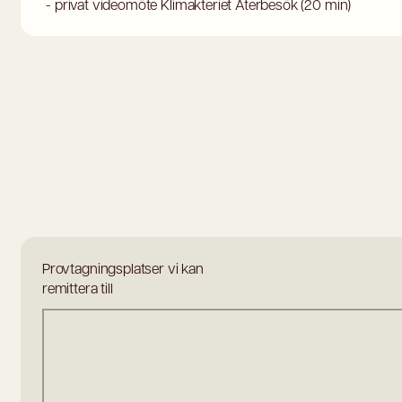
- privat videomöte Klimakteriet Återbesök (20 min)
Provtagningsplatser vi kan
remittera till