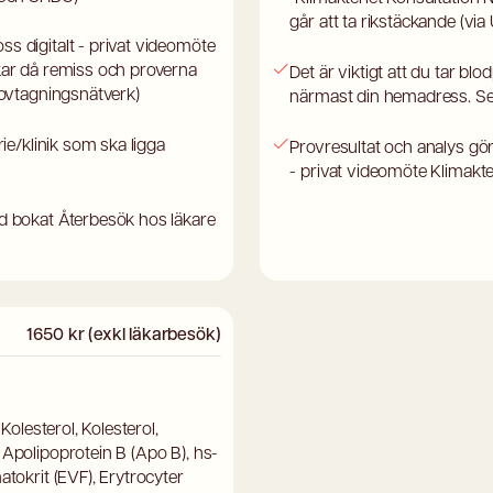
går att ta rikstäckande (vi
s digitalt - privat videomöte
ckar då remiss och proverna
Det är viktigt att du tar bl
rovtagningsnätverk)
närmast din hemadress. Se
rie/klinik som ska ligga
Provresultat och analys gö
- privat videomöte Klimakte
id bokat Återbesök hos läkare
1650 kr (exkl läkarbesök)
Kolesterol, Kolesterol,
 Apolipoprotein B (Apo B), hs-
atokrit (EVF), Erytrocyter