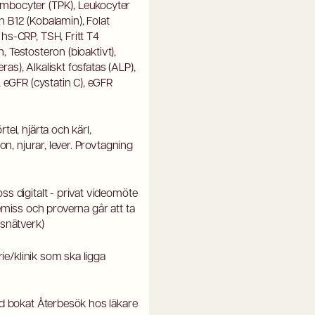
mbocyter (TPK), Leukocyter
in B12 (Kobalamin), Folat
hs-CRP, TSH, Fritt T4
n, Testosteron (bioaktivt),
s), Alkaliskt fosfatas (ALP),
 eGFR (cystatin C), eGFR
el, hjärta och kärl,
on, njurar, lever. Provtagning
s digitalt - privat videomöte
emiss och proverna går att ta
gsnätverk)
rie/klinik som ska ligga
id bokat Återbesök hos läkare