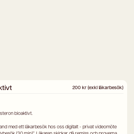
tivt
200 kr (exkl läkarbesök)
teron bioaktivt.
and med ett läkarbesök hos oss digitalt - privat videomöte
 Nybesök (30 min)”. Läkaren skickar då remiss och proverna