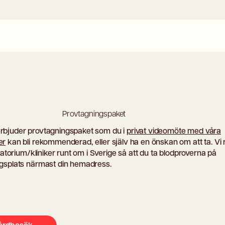
Provtagningspaket
rbjuder provtagningspaket som du i
privat videomöte med våra
er
kan bli rekommenderad, eller själv ha en önskan om att ta. Vi 
oratorium/kliniker runt om i Sverige så att du ta blodproverna på
gsplats närmast din hemadress.