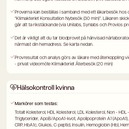
Proverna kan beställas i samband med ett läkarbesök hos os
“Klimakteriet Konsultation Nybesök (30 min)”. Läkaren ski
går att ta rikstäckande (via Unilabs, Synlabs och Provios p
Det är viktigt att du tar blodprovet på hänvisad närlaborato
närmast din hemadress. Se karta nedan.
Provresultat och analys görs av läkare med återkoppling v
- privat videomöte Klimakteriet Återbesök (20 min)
Hälsokontroll kvinna
Markörer som testas:
Totalt Kolesterol, HDL Kolesterol, LDL Kolesterol, Non - HDL -
Triglycerider, ApoB/ApoA1-kvot, Apolipoprotein A1 (ApoA1),
CRP, HbA1c, Glukos, C-peptid, Insulin, Hemoglobin (Hb), Hem