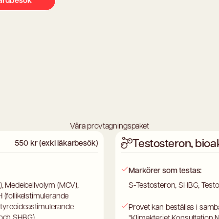
vårdbesök
Våra provtagningspaket
Testosteron, bioak
550 kr (exkl läkarbesök)
Markörer som testas:
, Medelcellvolym (MCV),
S-Testosteron, SHBG, Testos
 (follikelstimulerande
H (tyreoideastimulerande
Provet kan beställas i samb
n och SHBG)
“Klimakteriet Konsultation