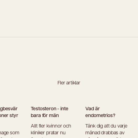
Fler artiklar
agbesvär
Testosteron - inte
Vad är
oner styr
bara för män
endometrios?
Allt fler kvinnor och
Tänk dig att du varje
mage som
kliniker pratar nu
månad drabbas av