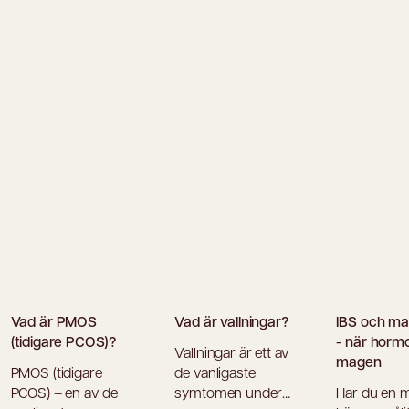
Vad är PMOS
Vad är vallningar?
IBS och m
(tidigare PCOS)?
- när horm
Vallningar är ett av
magen
PMOS (tidigare
de vanligaste
PCOS) – en av de
symtomen under
Har du en 