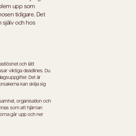
oblem upp som
nosen tidigare. Det
n själv och hos
astlöshet och lätt
sar viktiga deadlines. Du
agsuppgifter. Det är
rsakerna kan skilja sig
samhet, organisation och
ännas som att hjärnan
slorna går upp och ner