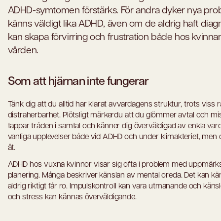
ADHD-symtomen förstärks. För andra dyker nya pr
känns väldigt lika ADHD, även om de aldrig haft diag
kan skapa förvirring och frustration både hos kvinna
vården.
Som att hjärnan inte fungerar
Tänk dig att du alltid har klarat avvardagens struktur, trots viss r
distraherbarhet. Plötsligt märkerdu att du glömmer avtal och mis
tappar tråden i samtal och känner dig överväldigad av enkla vard
vanliga upplevelser både vid ADHD och under klimakteriet, men o
åt.
ADHD hos vuxna kvinnor visar sig ofta i problem med uppmärk
planering. Många beskriver känslan av mental oreda. Det kan k
aldrig riktigt får ro. Impulskontroll kan vara utmanande och kän
och stress kan kännas överväldigande.