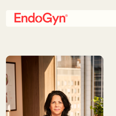
EndoGyn
Gynekologi