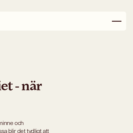
t - när
 minne och
a blir det tydligt att