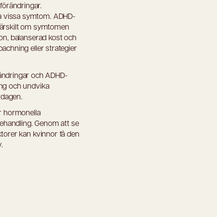
örändringar.
ka vissa symtom. ADHD-
 särskilt om symtomen
ion, balanserad kost och
achning eller strategier
ändringar och ADHD-
ing och undvika
ardagen.
ur hormonella
 behandling. Genom att se
ktorer kan kvinnor få den
.