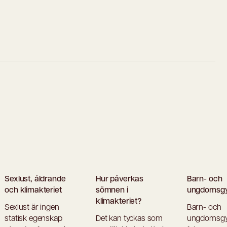
Sexlust, åldrande
Hur påverkas
Barn- och
och klimakteriet
sömnen i
ungdomsgy
klimakteriet?
Sexlust är ingen
Barn- och
statisk egenskap
Det kan tyckas som
ungdomsgy