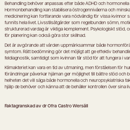
Behandling behöver anpassas efter både ADHD och hormonella f
Hormonbehandling kan stabilisera östrogennivåerna och mins
medicinering kan fortfarande vara nödvändig för vissa kvinnor
funnits hela livet. Livsstilsåtgärder som regelbunden sömn, mot
strukturerad vardag är viktiga komplement. Psykologiskt stöd, co
för planering kan också göra stor skillnad.
Det är avgörande att vården uppmärksammar både hormonför
symtom. Rätt bedömning gör det möjligt att ge effektiv behandl
feldiagnostik, samtidigt som kvinnan får stöd för att fungera i v
Klimakteriet kan vara en tid av utmaning, men förståelsen för h
förändringar påverkar hjärnan ger möjlighet till bättre stöd och
helheten det vill säga både hormonella och neuropsykiatriska fa
hjälp de behöver och känna att de behåller kontrollen över sina liv
Faktagranskad av dr Ofra Castro Wersäll