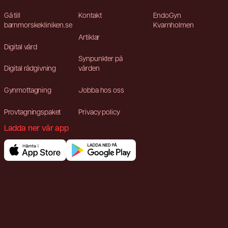
Gå till
Kontakt
EndoGyn
barnmorskekliniken.se
Kvarnholmen
Artiklar
Digital vård
Synpunkter på
Digital rådgivning
vården
Gynmottagning
Jobba hos oss
Provtagningspaket
Privacy policy
Ladda ner vår app