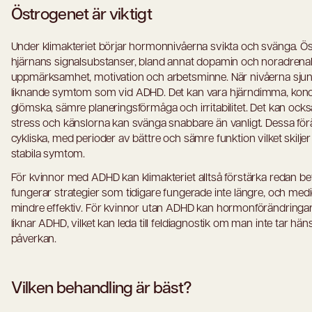
Östrogenet är viktigt
Under klimakteriet börjar hormonnivåerna svikta och svänga. Ö
hjärnans signalsubstanser, bland annat dopamin och noradrenali
uppmärksamhet, motivation och arbetsminne. När nivåerna sjun
liknande symtom som vid ADHD. Det kan vara hjärndimma, konce
glömska, sämre planeringsförmåga och irritabilitet. Det kan också
stress och känslorna kan svänga snabbare än vanligt. Dessa för
cykliska, med perioder av bättre och sämre funktion vilket skilje
stabila symtom.
För kvinnor med ADHD kan klimakteriet alltså förstärka redan bef
fungerar strategier som tidigare fungerade inte längre, och me
mindre effektiv. För kvinnor utan ADHD kan hormonförändrin
liknar ADHD, vilket kan leda till feldiagnostik om man inte tar hä
påverkan.
Vilken behandling är bäst?